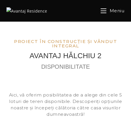
Meniu
PROIECT ÎN CONSTRUCȚIE ȘI VÂNDUT
INTEGRAL
AVANTAJ HĂLCHIU 2
DISPONIBILITATE
Aici, vă oferim posibilitatea de a alege din cele 5
loturi de teren disponibile. Descoperiți opțiunile
noastre și începeți călătoria către casa visurilor
dumneavoastră!