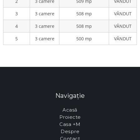
2
3 camere
509 mp
VÂNDUT
3
3 camere
508 mp
VÂNDUT
4
3 camere
508 mp
VÂNDUT
5
3 camere
500 mp
VÂNDUT
Navigație
Acasă
Proiecte
Casa +M
Despre
Contact