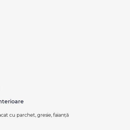
Interioare
acat cu parchet, gresie, faianță