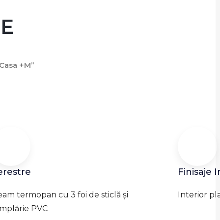
JE
Casa +M”
erestre
Finisaje 
am termopan cu 3 foi de sticlă și
Interior pl
mplărie PVC