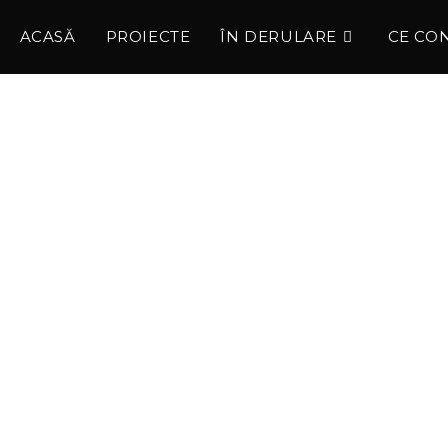
ACASĂ
PROIECTE
ÎN DERULARE
CE CO
l, noi vă constru