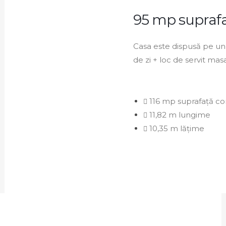
95 mp suprafa
Casa este dispusă pe un 
de zi + loc de servit masa
116 mp suprafață co
11,82 m lungime
10,35 m lățime