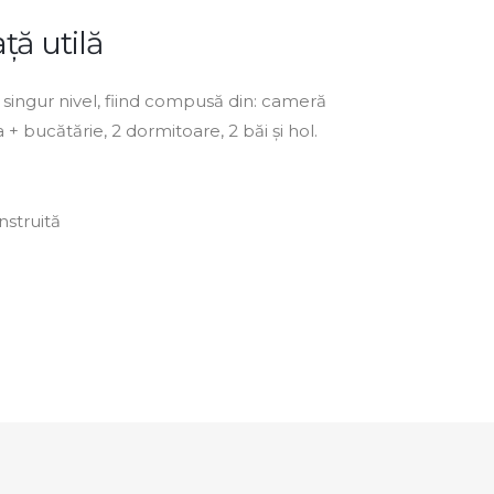
ță utilă
singur nivel, fiind compusă din: cameră
 + bucătărie, 2 dormitoare, 2 băi și hol.
nstruită