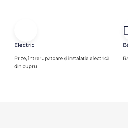
Electric
B
Prize, întrerupătoare și instalație electrică
Bă
din cupru